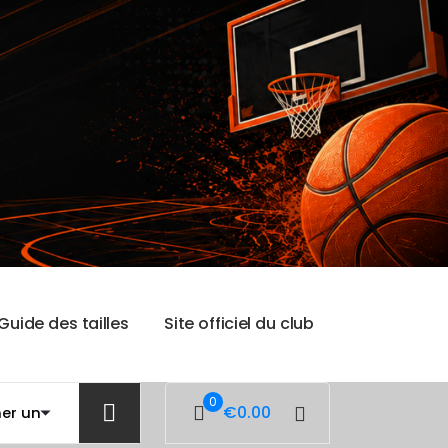
G
u
i
d
e
d
e
s
t
a
i
l
l
e
s
S
i
t
e
o
f
f
i
c
i
e
l
d
u
c
l
u
b
0
€
0.00