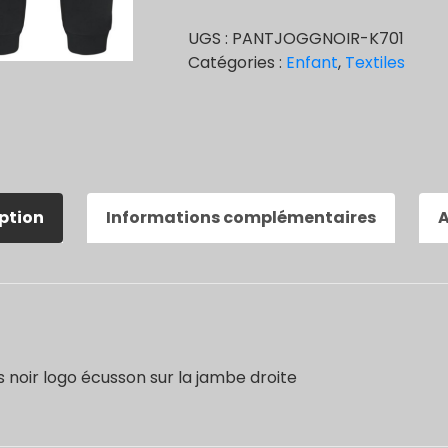
enfant
UGS :
PANTJOGGNOIR-K701
noir
Catégories :
Enfant
,
Textiles
ption
Informations complémentaires
A
s noir logo écusson sur la jambe droite