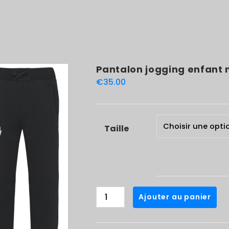
Pantalon jogging enfant 
€
35.00
Taille
quantité
Ajouter au panier
de
Pantalon
jogging