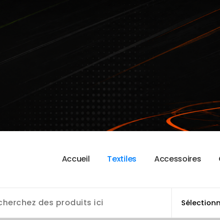
A
c
c
u
e
i
l
T
e
x
t
i
l
e
s
A
c
c
e
s
s
o
i
r
e
s
 l'AAS Cléry Basket