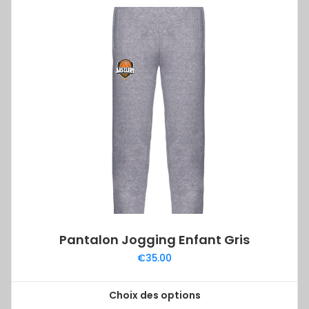
plusieurs
variations.
Les
options
peuvent
être
choisies
sur
la
page
du
produit
Pantalon Jogging Enfant Gris
€
35.00
Choix des options
Ce