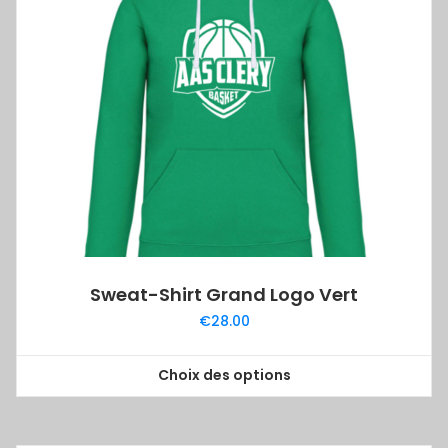
Les
options
peuvent
être
choisies
sur
la
page
du
produit
Sweat-Shirt Grand Logo Vert
€
28.00
Choix des options
Ce
produit
a