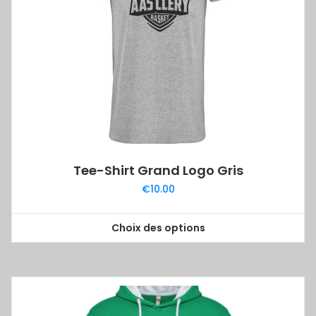
Tee-Shirt Grand Logo Gris
€
10.00
Choix des options
Ce
produit
a
plusieurs
variations.