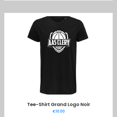
produit
a
plusieurs
variations.
Les
options
peuvent
être
choisies
sur
la
page
du
produit
Tee-Shirt Grand Logo Noir
€
10.00