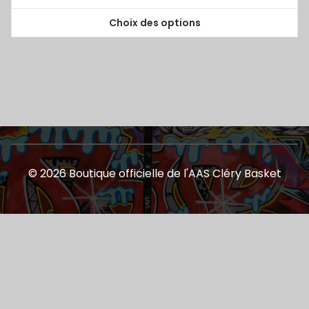
Choix des options
Ce
produit
a
plusieurs
variations.
Les
options
peuvent
être
© 2026 Boutique officielle de l'AAS Cléry Basket
choisies
sur
la
page
du
produit