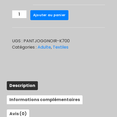
quantité
Ajouter au panier
de
Pantalon
jogging
adulte
UGS :
PANTJOGGNOIR-K700
noir
Catégories :
Adulte
,
Textiles
Description
Informations complémentaires
Avis (0)