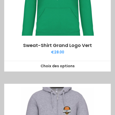
Sweat-Shirt Grand Logo Vert
€
28.00
Choix des options
Ce
produit
a
plusieurs
variations.
Les
options
peuvent