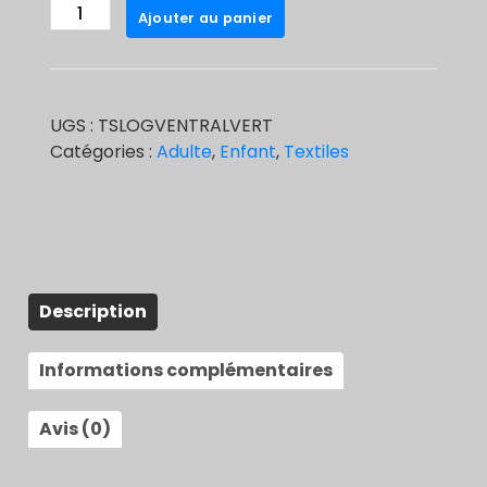
quantité
Ajouter au panier
de
Tee-
shirt
grand
UGS :
TSLOGVENTRALVERT
logo
Catégories :
Adulte
,
Enfant
,
Textiles
Vert
Description
Informations complémentaires
Avis (0)