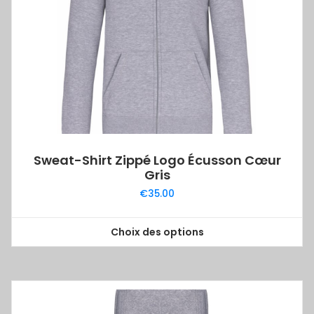
être
choisies
sur
la
page
du
produit
Sweat-Shirt Zippé Logo Écusson Cœur
Gris
€
35.00
Choix des options
Ce
produit
a
plusieurs
variations.