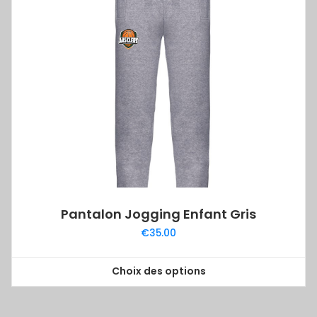
Les
options
peuvent
être
choisies
sur
la
page
du
produit
Pantalon Jogging Enfant Gris
€
35.00
Choix des options
Ce
produit
a