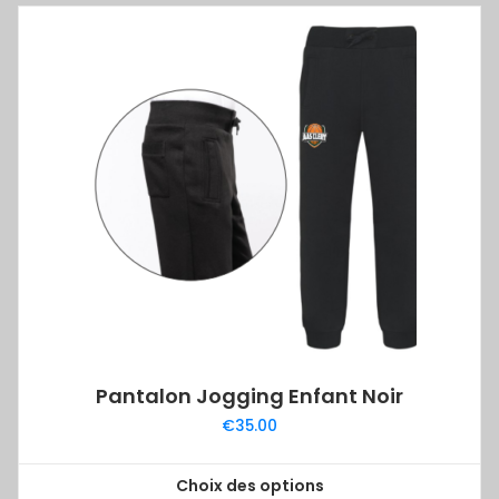
plusieurs
variations.
Les
options
peuvent
être
choisies
sur
la
page
du
produit
Pantalon Jogging Enfant Noir
€
35.00
Choix des options
Ce