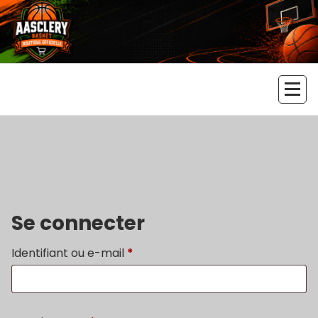
Aller
au
contenu
Boutique officielle de l'AAS
Cléry Basket
Se connecter
Obligatoire
Identifiant ou e-mail
*