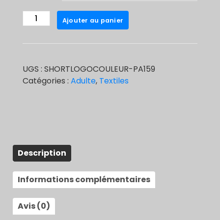
quantité
Ajouter au panier
de
Short
de
basket
UGS :
SHORTLOGOCOULEUR-PA159
adulte
Catégories :
Adulte
,
Textiles
logo
couleur
Description
Informations complémentaires
Avis (0)