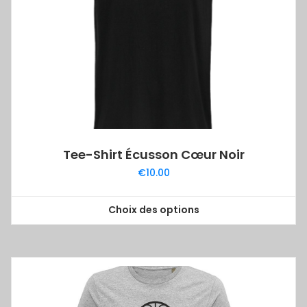
Tee-Shirt Écusson Cœur Noir
€
10.00
Choix des options
Ce
produit
a
plusieurs
variations.
Les