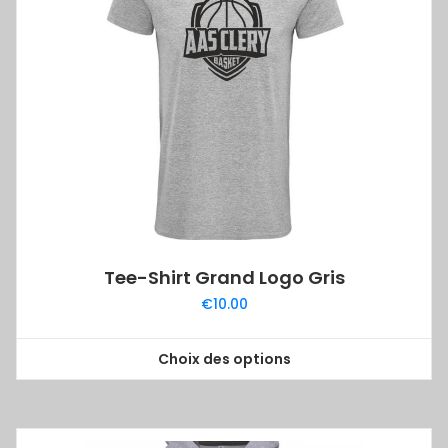
options
peuvent
être
choisies
sur
la
page
du
produit
Tee-Shirt Grand Logo Gris
€
10.00
Choix des options
Ce
produit
a
plusieurs