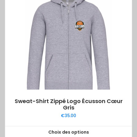
variations.
Les
options
peuvent
être
choisies
sur
la
page
du
produit
Sweat-Shirt Zippé Logo Écusson Cœur
Gris
€
35.00
Choix des options
Ce