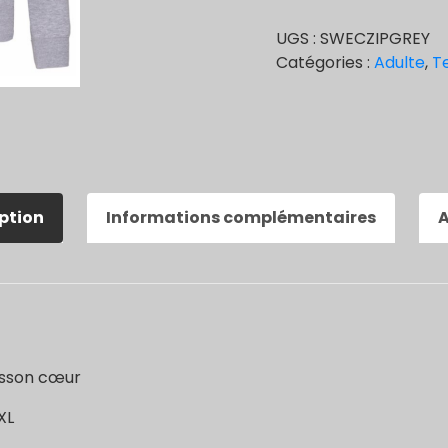
zippé
UGS :
SWECZIPGREY
logo
Catégories :
Adulte
,
Te
écusson
cœur
Gris
ption
Informations complémentaires
A
cusson cœur
4XL