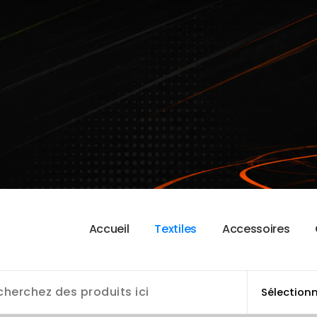
A
c
c
u
e
i
l
T
e
x
t
i
l
e
s
A
c
c
e
s
s
o
i
r
e
s
 l'AAS Cléry Basket