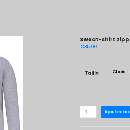
Sweat-shirt zipp
€
35.00
Taille
quantité
Ajouter au
de
Sweat-
shirt