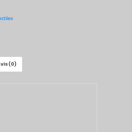
xtiles
vis (0)