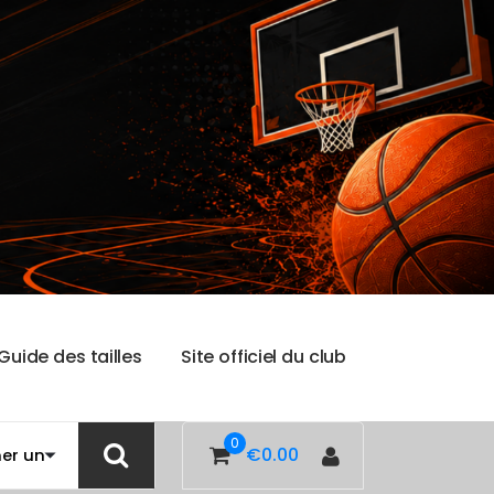
G
u
i
d
e
d
e
s
t
a
i
l
l
e
s
S
i
t
e
o
f
f
i
c
i
e
l
d
u
c
l
u
b
0
€
0.00